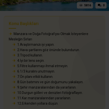
5816
0
Konu Başlıkları
Manzara ve Doğa Fotoğrafçısı Olmak İsteyenlere
Mesleğin Sırları
1.Araştırmanızı iyi yapın.
2.Hava şartlarını göz önünde bulundurun.
3.Tripod kullanın.
4.İyi bir lens seçin.
5.Filtre kullanmayı ihmal etmeyin.
6.1/3 kuralını unutmayın.
7.Ön planı etkili kullanın.
8.Gün batımını ve gün doğumunu yakalayın.
9.Şehir manzaralarından da yararlanın.
10.Durgun gölleri ve denizleri fotoğraflayın.
11.Kar manzaralarından yararlanın.
12.Erkenden yollara düşün.