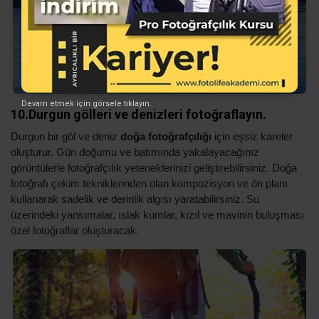
Devam etmek için görsele tıklayın.
10.Durgun gölleri ve denizleri fotoğraflayın.
Durgun bir göl ve deniz
doğa fotoğrafçılığı
için eşsiz kareler
oluşturur. Gün doğumu ve batımında yakalayacağınız
görüntülerle fotoğrafçılık yeteneklerinizi geliştirebilirsiniz. Doğa
fotoğrafı çekim tekniklerinden olan kompozisyon ve ön planı
kullanarak sadelik ve derinlik algısı yaratabilirsiniz. Su
üzerindeki yansımalar, ıslak kumlar, kızıl ve mavinin buluşması
özel fotoğraflar oluşturacak.