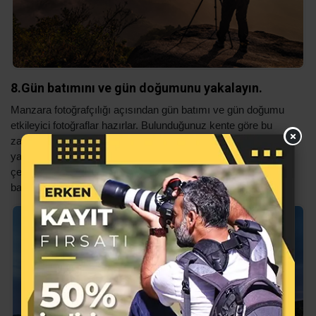
8.Gün batımını ve gün doğumunu yakalayın.
Manzara fotoğrafçılığı açısından gün batımı ve gün doğumu
etkileyici fotoğraflar hazırlar. Bulunduğunuz kente göre bu
zamanları takip ederek hareket ederseniz iyi bir görüntü
yakalarsınız. Güneş doğmadan ve batmadan önce seçtiğiniz
çekim mekanında ekipmanlarınızı kurun ve güneş doğana ve
batana kadar çekebildiğiniz kadar çok fotoğraf çekin.