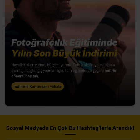
Sosyal Medyada En Çok Bu Hashtag'lerle Arandık!