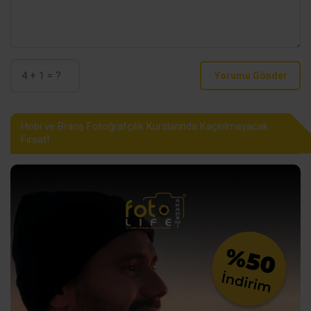
Yorumu Gönder
Hobi ve Branş Fotoğrafçılık Kurslarında Kaçırılmayacak
Fırsat!