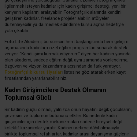
ilgilenmek isteyen kadınlar için kadın girişimci desteği, yeni bir
kariyerin kapılarını aralayabilir. Fotoğrafçılık alanında kendini
geliştiren kadınlar, freelance projeler alabilir, atölyeler
düzenleyebilir ya da meslek edindirme kursu açma hedefiyle
yola çıkabilir.
Foto Life Akademi, bu sürecin hem başlangıcında hem gelişim
aşamasında kadınlara özel eğitim programları sunarak destek
veriyor. “Kendi işimi kurmak istiyorum” diyen her kadının yanında
olan akademi, sadece eğitim değil; aynı zamanda yönlendirme,
özgüven ve vizyon kazandırma açısından da fark yaratıyor.
Fotoğrafçılık kursu fiyatlar
ı listesine göz atarak erken kayıt
fırsatlarından yararlanabilirsiniz.
Kadın Girişimcilere Destek Olmanın
Toplumsal Gücü
Bir kadının güçlü olması, yalnızca onun hayatını değil; çocuklarını,
çevresini ve toplumun bütününü etkiler. Bu nedenle kadın
girişimciler için destek mekanizmaları sadece bireysel değil,
kolektif kazanımlar yaratır. Kadının üretime dâhil olmasıyla
birlikte toplumsal refah artar, kadınlar arası dayanışma güçlenir