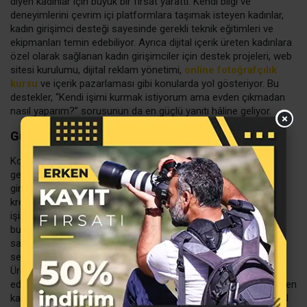
diyen kadınlar için büyük bir fırsat yarattı. Kendi bilgi ve
deneyimlerini çevrim içi platformlara taşımak isteyen kadınlar,
kadın girişimci desteği sayesinde gerekli teknik eğitimleri ve
ekipmanları temin edebiliyor. Ayrıca dijital içerik üreten kadınlara
özel olarak sağlanan kadın girişimciler için destek projeleri, web
sitesi kurulumu, dijital reklam yönetimi,
online fotoğrafçılık
kursu
ve içerik pazarlaması gibi konularda yol gösteriyor. Bu
destekler, “Kendi işimi kurmak istiyorum ama evden çıkmadan
nasıl yaparım?” sorusunun da en güçlü yanıtı hâline geliyor.
Güzellik ve Kişisel Bakım Ürünleri Geliştirmek
Kozmetik ve kişisel bakım sektörü, yaratıcılık ve formül bilgisi
gerektirse de, doğru desteklerle çok sayıda kadın için başarılı
girişim alanına dönüşüyor. Özellikle bitkisel sabunlar, doğal
kremler, el yapımı parfümler üretmek isteyen kadınlar, “Kendi
işimi kurmak istiyorum ama fark yaratmak istiyorum” diyorsa,
bu alan oldukça cazip. Devlet ve özel sektör tarafından
sağlanan kadın girişimci desteği, ürün geliştirme sürecinden
sertifikasyon aşamasına kadar kadınlara rehberlik ediyor.
Üretime başlayan kadınlar ise bir sonraki adımda meslek
edindirme kursu açma hedefiyle benzer ürünleri üretmek isteyen
kadınlara eğitimler vermeye başlıyor. Bu süreçte özellikle doğal