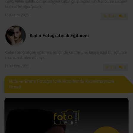
Kendi işinin sahibi olmak isteyen kadın girişimciler için franchise sistemi
ile özel fotoğrafçılık k...
16 Kasım 2025
3187
0
Kadın Fotoğrafçılık Eğitmeni
Kadın fotoğrafçılık eğitmeni eşliğinde konforlu ve kişiye özel bir eğitimle
kısa sürede ileri düzeye...
11 Kasım 2025
579
0
Hobi ve Branş Fotoğrafçılık Kurslarında Kaçırılmayacak
Fırsat!