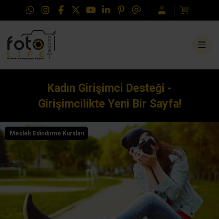
Kadın Girişimci Desteği -
Girişimcilikte Yeni Bir Sayfa!
Meslek Edindirme Kursları