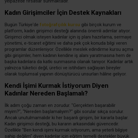
yelpazede fırsatlar sunmaktadır.
Kadın Girişimciler İçin Destek Kaynakları
Bugün Türkiye'de
fotoğrafçılık kursu
gibi birçok kurum ve
platform, kadın girişimci desteği alanında önemli adımlar atıyor.
Girişimci olmak isteyen kadınlar için iş planı hazırlama, sermaye
yönetimi, e-ticaret eğitimi ve daha pek çok konuda bilgi veren
programlar düzenleniyor. Özellikle meslek edindirme kursu açma
gibi girişimler, hem kadının kendine iş alanı yaratmasına hem de
başka kadınlara da katkı sunmasına olanak tanıyor. Kadınlar artık
yalnızca tüketici değil, üretici ve istihdam sağlayan bireyler
olarak toplumsal yapının dönüştürücü unsurları hâline geliyor.
Kendi İşimi Kurmak İstiyorum Diyen
Kadınlar Nereden Başlamalı?
İlk adım çoğu zaman en zorudur. "Gerçekten başarabilir
miyim?", "Nereden başlamalıyım?" gibi sorular sıkça sorulur.
Ancak unutulmamalıdır ki her başarılı girişim, bir kararla başlar.
Kadın girişimci desteği, bu kararın arkasındaki güvencedir.
Özellikle "Ben kendi işimi kurmak istiyorum, ama yeterli bilgiye
sahip değilim" diyen kadınlar için eğitim temelli destekler büyük