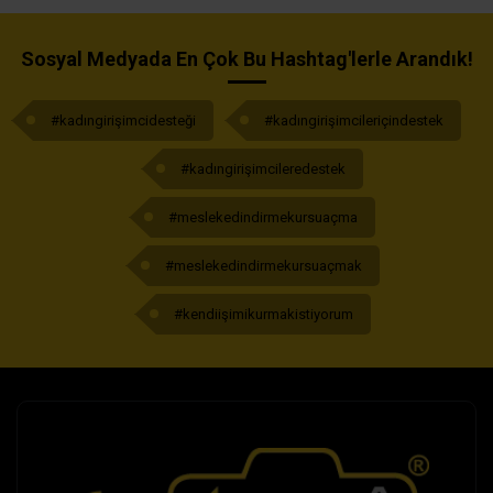
Sosyal Medyada En Çok Bu Hashtag'lerle Arandık!
#kadıngirişimcidesteği
#kadıngirişimcileriçindestek
#kadıngirişimcileredestek
#meslekedindirmekursuaçma
#meslekedindirmekursuaçmak
#kendiişimikurmakistiyorum