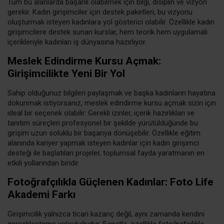
Tüm bu alanlarda başarılı olabilmek için bilgi, disiplin ve vizyon
gerekir. Kadın girişimciler için destek paketleri, bu vizyonu
oluşturmak isteyen kadınlara yol gösterici olabilir. Özellikle kadın
girişimcilere destek sunan kurslar, hem teorik hem uygulamalı
içerikleriyle kadınları iş dünyasına hazırlıyor.
Meslek Edindirme Kursu Açmak:
Girişimcilikte Yeni Bir Yol
Sahip olduğunuz bilgileri paylaşmak ve başka kadınların hayatına
dokunmak istiyorsanız, meslek edindirme kursu açmak sizin için
ideal bir seçenek olabilir. Gerekli izinler, içerik hazırlıkları ve
tanıtım süreçleri profesyonel bir şekilde yürütüldüğünde bu
girişim uzun soluklu bir başarıya dönüşebilir. Özellikle eğitim
alanında kariyer yapmak isteyen kadınlar için kadın girişimci
desteği ile başlatılan projeler, toplumsal fayda yaratmanın en
etkili yollarından biridir.
Fotoğrafçılıkla Güçlenen Kadınlar: Foto Life
Akademi Farkı
Girişimcilik yalnızca ticari kazanç değil, aynı zamanda kendini
gerçekleştirme yolculuğudur. Sanatla, özellikle fotoğrafçılıkla