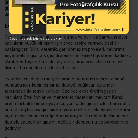
ürünlere yönelik oluşan talep, girişimci kadınların sektöre daha
güçlü adımlarla girmesine imkân tanıyor. Kadın girişimcilere
destek ile hem üretici hem eğitici bir rol üstlenmek mümkün.
Evde Atölye Kurarak Üretim Yapmak
Kendi zamanını planlayarak üretmek ve gelir sağlamak isteyen
Devam etmek için görsele tıklayın.
kadınların büyük bir kısmı için evde atölye kurmak ideal bir
başlangıçtır. Dikiş, seramik, geri dönüşüm projeleri, dekoratif
eşya üretimi gibi çok çeşitli alanlarda faaliyet gösteren kadınlar,
"Artık kendi işimi kurmak istiyorum, ama çocuklarım da evde"
diyerek bu esnek modeli tercih ediyor.
Ev atölyeleri, düşük maliyetli ama etkili üretim yapma olanağı
sunduğu için, kadın girişimci desteği sağlayan kurumlar
tarafından da teşvik ediliyor. Özellikle evde üretim yapan
kadınlara özel fonlar ve mentorluk destekleri mevcut. Kendi
üretimini belirli bir seviyeye taşıyan kadın girişimciler, hem satış
hem de eğitim ayağını birlikte yürüterek meslek edindirme kursu
açma hayallerini gerçeğe dönüştürüyor. Bu noktada alınan her
destek, sadece bir girişimi değil; bir dönüşümü de beraberinde
getiriyor.