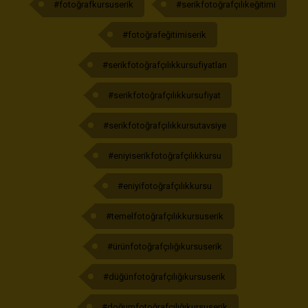
#fotoğrafkursuserik
#serikfotoğrafçılıkeğitimi
#fotoğrafeğitimiserik
#serikfotoğrafçılıkkursufiyatları
#serikfotoğrafçılıkkursufiyat
#serikfotoğrafçılıkkursutavsiye
#eniyiserikfotoğrafçılıkkursu
#eniyifotoğrafçılıkkursu
#temelfotoğrafçılıkkursuserik
#ürünfotoğrafçılığıkursuserik
#düğünfotoğrafçılığıkursuserik
#doğumfotoğrafçılığıkursuserik