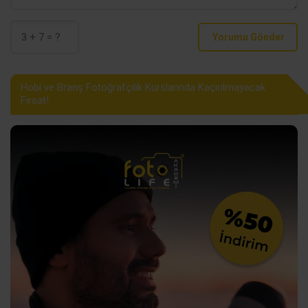
Yorumu Gönder
Hobi ve Branş Fotoğrafçılık Kurslarında Kaçırılmayacak
Fırsat!