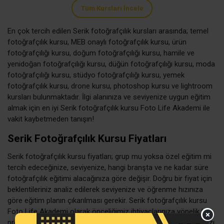
Tüm Kursları İncele
En çok tercih edilen Serik fotoğrafçılık kursları arasında; temel
fotoğrafçılık kursu, MEB onaylı fotoğrafçılık kursu, ürün
fotoğrafçılığı kursu, doğum fotoğrafçılığı kursu, hamile ve
yenidoğan fotoğrafçılığı kursu, düğün fotoğrafçılığı kursu, moda
fotoğrafçılığı kursu, stüdyo fotoğrafçılığı kursu, yemek
fotoğrafçılık kursu, drone kursu, photoshop kursu ve lightroom
kursları bulunmaktadır. İlgi alanınıza ve seviyenize uygun eğitim
almak için en iyi Serik fotoğrafçılık kursu Foto Life Akademi ile
vakit kaybetmeden tanışın!
Serik Fotoğrafçılık Kursu Fiyatları
Serik fotoğrafçılık kursu fiyatları; grup mu yoksa özel eğitim mi
tercih edeceğinize, seviyenize, hangi branşta ve ne kadar süre
fotoğrafçılık eğitimi alacağınıza göre değişir. Doğru bir fiyat için
beklentileriniz analiz edilerek seviyenize ve öğrenme hızınıza
göre eğitim planın çıkarılması gerekir. Serik fotoğrafçılık kursu
Foto Life Akademi olarak önceliğimiz ihtiyaçlarınıza yönelik bir
program hazırlamak ve alacağınız eğitimden memnun kalmanızı