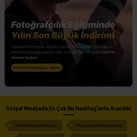
Sosyal Medyada En Çok Bu Hashtag'lerle Arandık!
#serikfotoğrafçılıkkursu
#fotoğrafçılıkkurslarıserik