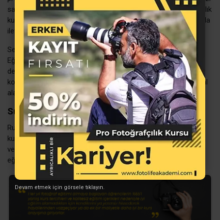
sağlamaktır. Eğitim programınızı planlamak ve Serik fotoğrafçılık
kursu fiyatları hakkında bilgi almak için eğitim danışmanlarımızla
iletişime geçin.
Serik fotoğrafçılık kursu fiyatları ayrıca eğitim kurumunun Milli
Eğitim Bakanlığı’na bağlı olup olmamasına, eğitmenlerinin
deneyimine, eğitim içeriklerinin yeterliliğine, eğitim salonlarının
konforuna, araç-gereç donanımına, fiziki imkanlarına ve sosyal
alanlarının çeşitliliğine göre belirlenmektedir.
Suça Ortak Olmayın!
Ruhsatsız, özel ders ve danışmanlık adı altında eğitim veren
kurumlara dikkat edin! MEB ruhsatı olmayan kurumların eğitim
vermelerinin yasal olmadığını unutmayın, ruhsatsız yerlerden
eğitim alarak suça ortak olmayın!
Devam etmek için görsele tıklayın.