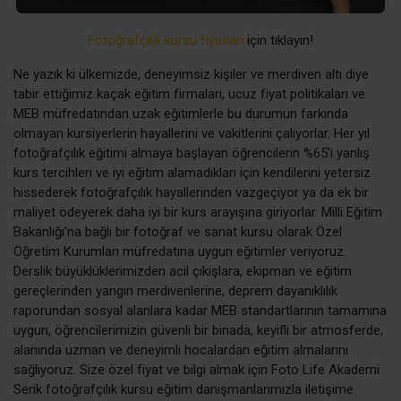
Fotoğrafçılık kursu fiyatları
için tıklayın!
Ne yazık ki ülkemizde, deneyimsiz kişiler ve merdiven altı diye
tabir ettiğimiz kaçak eğitim firmaları, ucuz fiyat politikaları ve
MEB müfredatından uzak eğitimlerle bu durumun farkında
olmayan kursiyerlerin hayallerini ve vakitlerini çalıyorlar. Her yıl
fotoğrafçılık eğitimi almaya başlayan öğrencilerin %65’i yanlış
kurs tercihleri ve iyi eğitim alamadıkları için kendilerini yetersiz
hissederek fotoğrafçılık hayallerinden vazgeçiyor ya da ek bir
maliyet ödeyerek daha iyi bir kurs arayışına giriyorlar. Milli Eğitim
Bakanlığı’na bağlı bir fotoğraf ve sanat kursu olarak Özel
Öğretim Kurumları müfredatına uygun eğitimler veriyoruz.
Derslik büyüklüklerimizden acil çıkışlara, ekipman ve eğitim
gereçlerinden yangın merdivenlerine, deprem dayanıklılık
raporundan sosyal alanlara kadar MEB standartlarının tamamına
uygun, öğrencilerimizin güvenli bir binada, keyifli bir atmosferde,
alanında uzman ve deneyimli hocalardan eğitim almalarını
sağlıyoruz. Size özel fiyat ve bilgi almak için Foto Life Akademi
Serik fotoğrafçılık kursu eğitim danışmanlarımızla iletişime