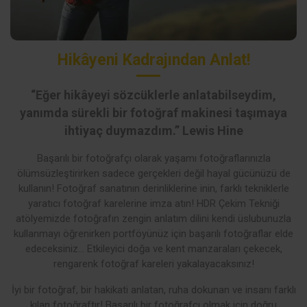
Hikâyeni Kadrajından Anlat!
“Eğer hikâyeyi sözcüklerle anlatabilseydim,
yanımda sürekli bir fotoğraf makinesi taşımaya
ihtiyaç duymazdım.” Lewis Hine
Başarılı bir fotoğrafçı olarak yaşamı fotoğraflarınızla
ölümsüzleştirirken sadece gerçekleri değil hayal gücünüzü de
kullanın! Fotoğraf sanatının derinliklerine inin, farklı tekniklerle
yaratıcı fotoğraf karelerine imza atın! HDR Çekim Tekniği
atölyemizde fotoğrafın zengin anlatım dilini kendi üslubunuzla
kullanmayı öğrenirken portföyünüz için başarılı fotoğraflar elde
edeceksiniz… Etkileyici doğa ve kent manzaraları çekecek,
rengarenk fotoğraf kareleri yakalayacaksınız!
İyi bir fotoğraf, bir hakikati anlatan, ruha dokunan ve insanı farklı
kılan fotoğraftır! Başarılı bir fotoğrafçı olmak için doğru