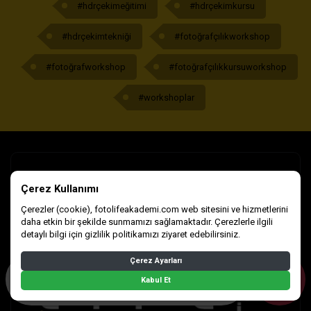
#hdrçekimeğitimi
#hdrçekimkursu
#hdrçekimtekniği
#fotoğrafçılıkworkshop
#fotoğrafworkshop
#fotoğrafçılıkkursuworkshop
#workshoplar
Çerez Kullanımı
Çerezler (cookie), fotolifeakademi.com web sitesini ve hizmetlerini
daha etkin bir şekilde sunmamızı sağlamaktadır. Çerezlerle ilgili
detaylı bilgi için gizlilik politikamızı ziyaret edebilirsiniz.
Çerez Ayarları
Erken Kayıtta %50 İndirim
Kontenjanlar Hızla Doluyor -
Kabul Et
Hemen Ara