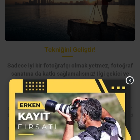
Tekniğini Geliştir!
Sadece iyi bir fotoğrafçı olmak yetmez, fotoğraf
sanatına da katkı sağlamalısınız! İlgi çekici ve
tekniğinizi geliştirecek bir atölyemiz var!
HDR çekim tekniğiyle birlikte fotoğraflarınızdaki karanlık ve
aydınlık dengesini kurmayı öğreneceğiniz HDR Çekim
eğitimimizle sizleri daha iyi bir fotoğrafçı haline getirecek tüm
teorik ve pratik beceriyi kazandırıyoruz. Özgün fotoğraf dilinizi
oluşturmanız için gereken çekim deneyimini edinecek ve
fotoğraf sanatına bambaşka bir açıdan bakacaksınız! Sıradan
bir fotoğrafçı olmak istemiyorsanız bu atölyeyi kaçırmayın…