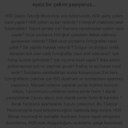
eşsiz bir çekim yapıyoruz…
HDR Çekim Tekniği Workshop son bölümünde; HDR ışıkta çekim
nasıl yapılır? HDR çekim açıları nelerdir? Fotoğraf makinesi nasıl
tutulmalıdır? Tripod gerekir mi? Kamera sarsılmadan çekim nasıl
yapılır? Uzun pozlama fotoğraf çekerken dikkat edilmesi
gerekenler nelerdir? Etkili uzun pozlama fotoğrafları nasıl
çekilir? Sık yapılan hatalar nelerdir? Dolgun ve doygun renkli,
detayları bol olan canlı fotoğraflar nasıl elde edersiniz? Işık
hangi açıdan gelmelidir? Işık ölçümü nasıl yapılır? Arka planın
patlamaması için ne yapmak gerek? Kadraj ve açı kararı nasıl
verilir? Sorularını yanıtladıktan sonra konumuzun 3’er kare
fotoğraflarını çekmek için ISO, diyafram ve enstantane ayarımızı
yapıyoruz. Manuel netleme yaparak perde hızımızı kontrol
ediyor, 1.pozumuzu çektikten sonra perde hızını 1 durak
yavaşlatarak 2.pozu alıyor, son olarak perde hızını ilk kareden 1
durak fazlasına ayarlayarak 3.pozu çekiyoruz. Bu 3 kareyi
Photoshop’ta nasıl birleştireceğiniz hakkında bilgi veriyor, HDR
Merge seçeneği ile parlaklık, kontrast, beyaz-siyah dengesini
düzenleme, RGB renk doygunluğunu ayarlama, gölge kısımlarını