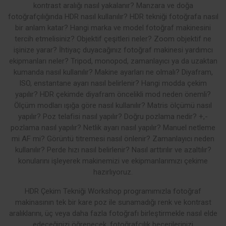
kontrast aralığı nasıl yakalanır? Manzara ve doğa
fotoğrafçılığında HDR nasıl kullanılır? HDR tekniği fotoğrafa nasıl
bir anlam katar? Hangi marka ve model fotoğraf makinesini
tercih etmelisiniz? Objektif çeşitleri neler? Zoom objektif ne
işinize yarar? İhtiyaç duyacağınız fotoğraf makinesi yardımcı
ekipmanları neler? Tripod, monopod, zamanlayıcı ya da uzaktan
kumanda nasıl kullanılır? Makine ayarları ne olmalı? Diyafram,
ISO, enstantane ayarı nasıl belirlenir? Hangi modda çekim
yapılır? HDR çekimde diyafram öncelikli mod neden önemli?
Ölçüm modları ışığa göre nasıl kullanılır? Matris ölçümü nasıl
yapılır? Poz telafisi nasıl yapılır? Doğru pozlama nedir? +,-
pozlama nasıl yapılır? Netlik ayarı nasıl yapılır? Manuel netleme
mi AF mi? Görüntü titremesi nasıl önlenir? Zamanlayıcı neden
kullanılır? Perde hızı nasıl belirlenir? Nasıl arttırılır ve azaltılır?
konularını işleyerek makinemizi ve ekipmanlarımızı çekime
hazırlıyoruz.
HDR Çekim Tekniği Workshop programımızla fotoğraf
makinasının tek bir kare poz ile sunamadığı renk ve kontrast
aralıklarını, üç veya daha fazla fotoğrafı birleştirmekle nasıl elde
edeceğinizi öğrenecek, fotoğrafçılık becerilerinizi