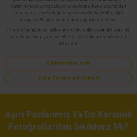
kullanımından kompozisyon unsurlarına, konu seçiminden
homojen ışık yoğunluğu oluşturmaya kadar HDR çekim
tekniğinin A’dan Z’ye tüm detaylarını içermektedir.
Fotoğraflarınızda en ışıklı alanla en karanlık arasındaki farkı bir
türlü dengeleyemiyorsanız HDR Çekim Tekniği atölyemiz tam
size göre!
Eğitim İçeriğini İncele
Eğitim Danışmanından Bilgi Al
Aşırı Pozlanmış Ya Da Karanlık
Fotoğraflardan Sıkıldınız Mı?