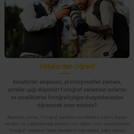
Ustalardan Öğren!
Amatörler ekipmanı, profesyoneller zamanı,
ustalar ışığı düşünür! Fotoğraf sanatının sırlarını
ve inceliklerini fotoğrafçılığın duayenlerinden
öğrenmek ister misiniz?
Alanında uzman, fotoğraf sanatının inceliklerine hakim, kişisel
sergileri ve çalışmalarıyla adından söz ettiren usta sanatçılardan
fotoğraf sanatının farklı tekniklerini öğrenecek, bakış açınızı